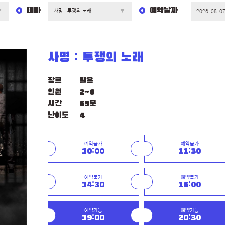
테마
예약날짜
사명 : 투쟁의 노래
장르
탈옥
인원
2~6
시간
69분
난이도
4
예약불가
예약불가
10:00
11:30
예약불가
예약불가
14:30
16:00
예약가능
예약가능
19:00
20:30