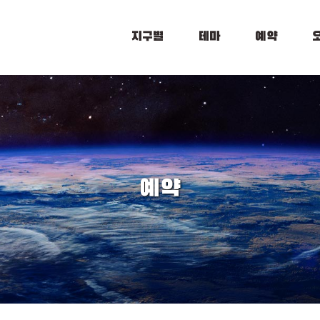
지구별
테마
예약
예약