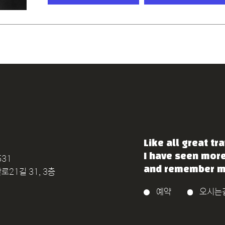
Like all great tra
I have seen mor
531
and remember mo
21길 31, 3층
예약
오시는